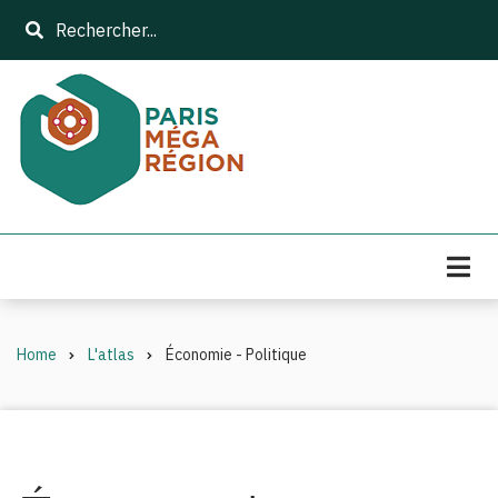
Skip
Search
to
main
content
Home
L'atlas
Économie - Politique
Breadcrumb